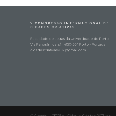
V CONGRESSO INTERNACIONAL DE
CIDADES CRIATIVAS
Faculdade de Letras da Universidade do Porto
Via Panorâmica, s/n, 4150-564 Porto - Portugal
cidadescriativas2017@gmail.com
© Copyright CITCEM - Cidades Criativas 2017 |
wn