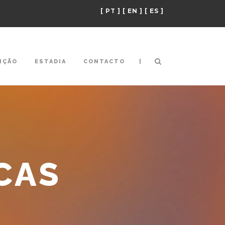
[ PT ]
[ EN ]
[ ES ]
|
IÇÃO
ESTADIA
CONTACTO
CAS