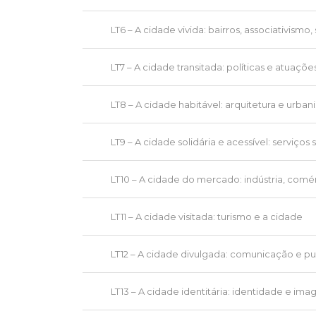
LT6 – A cidade vivida: bairros, associativism
LT7 – A cidade transitada: políticas e atuaçõ
LT8 – A cidade habitável: arquitetura e urba
LT9 – A cidade solidária e acessível: serviço
LT10 – A cidade do mercado: indústria, com
LT11 – A cidade visitada: turismo e a cidade
LT12 – A cidade divulgada: comunicação e pu
LT13 – A cidade identitária: identidade e i