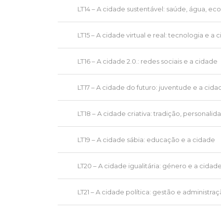
LT14 – A cidade sustentável: saúde, água, ec
LT15 – A cidade virtual e real: tecnologia e a 
LT16 – A cidade 2.0.: redes sociais e a cidade
LT17 – A cidade do futuro: juventude e a cida
LT18 – A cidade criativa: tradição, personali
LT19 – A cidade sábia: educação e a cidade
LT20 – A cidade igualitária: género e a cidad
LT21 – A cidade política: gestão e administra