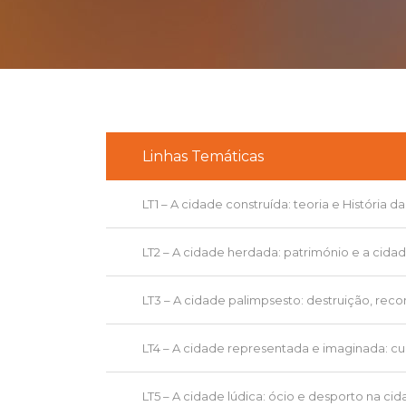
Linhas Temáticas
LT1 – A cidade construída: teoria e História d
LT2 – A cidade herdada: património e a cida
LT3 – A cidade palimpsesto: destruição, re
LT4 – A cidade representada e imaginada: cul
LT5 – A cidade lúdica: ócio e desporto na ci