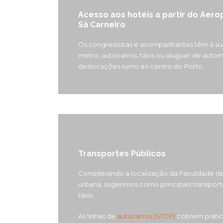
Acesso aos hotéis a partir do Aero
Sá Carneiro
Os congressistas e acompanhantes têm à sua
metro, autocarros, táxis ou aluguer de autom
deslocações rumo ao centro do Porto.
Transportes Públicos
Considerando a localização da Faculdade de
urbana, sugerimos como principais transport
táxis.
As linhas de
autocarros (STCP)
cobrem pratic