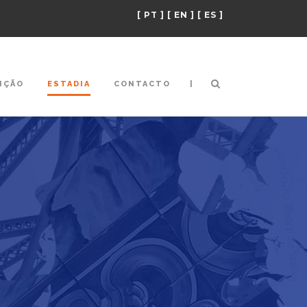
[ PT ]
[ EN ]
[ ES ]
|
IÇÃO
ESTADIA
CONTACTO