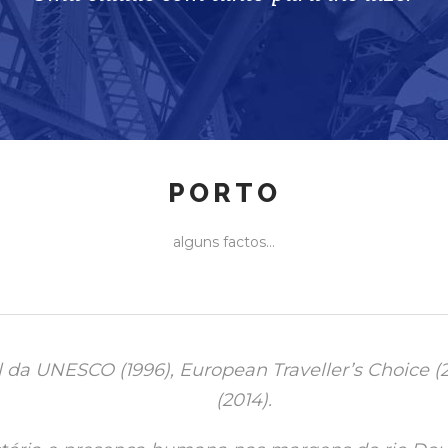
PORTO
alguns factos...
da UNESCO (1996), European Traveller’s Choice (2
(2014).