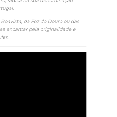
ro, radica na sua denominação
tugal.
 Boavista, da Foz do Douro ou das
se encantar pela originalidade e
ar...