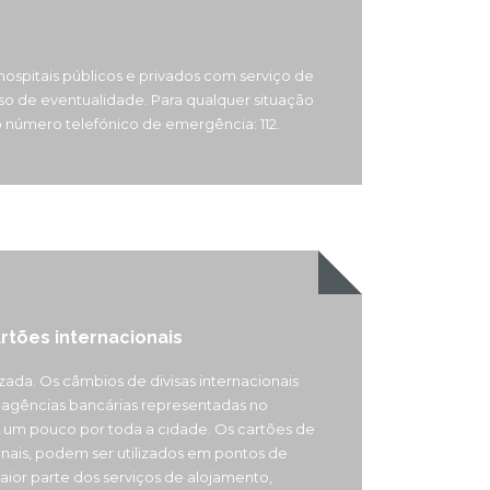
hospitais públicos e privados com serviço de
so de eventualidade. Para qualquer situação
 número telefónico de emergência: 112.
rtões internacionais
zada. Os câmbios de divisas internacionais
agências bancárias representadas no
um pouco por toda a cidade. Os cartões de
onais, podem ser utilizados em pontos de
aior parte dos serviços de alojamento,