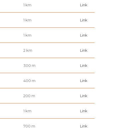
1 km
Link
1 km
Link
1 km
Link
2 km
Link
300 m
Link
400 m
Link
200 m
Link
1 km
Link
700 m
Link