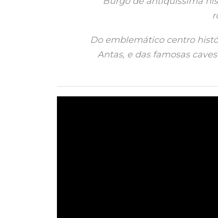
Burgo de antiquíssima hi
r
Do emblemático centro histór
Antas, e das famosas caves