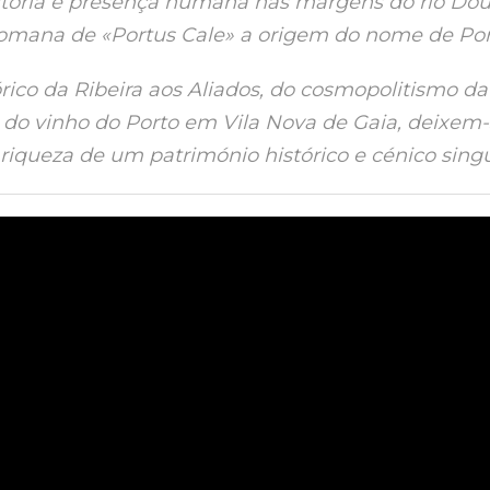
stória e presença humana nas margens do rio Dou
omana de «Portus Cale» a origem do nome de Por
ico da Ribeira aos Aliados, do cosmopolitismo da
 do vinho do Porto em Vila Nova de Gaia, deixem-
riqueza de um património histórico e cénico singul