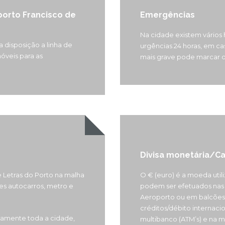
porto Francisco de
Emergências
Na cidade existem vários 
 disposição a linha de
urgências 24 horas, em ca
óveis para as
mais grave pode marcar o
Divisa monetária/Ca
 Letras do Porto na malha
O € (euro) é a moeda utili
es autocarros, metro e
podem ser efetuados nas 
Aeroporto ou em balcões 
créditos/débito internaci
amente toda a cidade,
multibanco (ATM’s) e na m