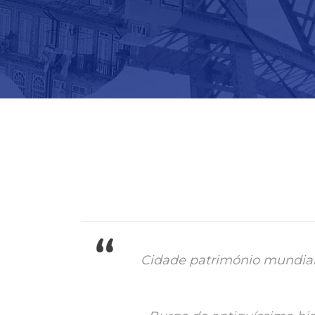
Cidade património mundial 