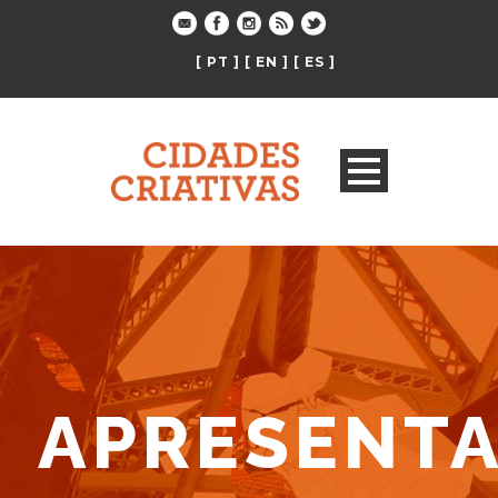
[ PT ]
[ EN ]
[ ES ]
APRESENT